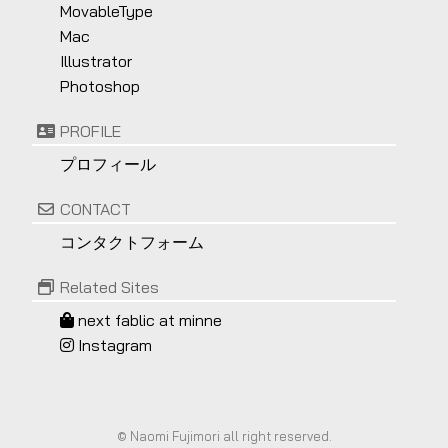
MovableType
Mac
Illustrator
Photoshop
PROFILE
プロフィール
CONTACT
コンタクトフォーム
Related Sites
next fablic at minne
Instagram
©
Naomi Fujimori all right reserved.